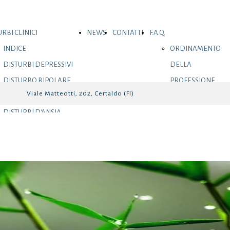
RBI CLINICI
NEWS
CONTATTI
F.A.Q.
INDICE
ORDINAMENTO
DISTURBI DEPRESSIVI
DELLA
DISTURBO BIPOLARE
PROFESSIONE
Viale Matteotti, 202, Certaldo (FI)
E CORRELATI
DI PSICOLOGO
DISTURBI D'ANSIA
DISTURBO OSSESSIVO
a una consulenza
COMPULSIVO E
CORRELATI
DISTURBI CORRELATI
A EVENTI TRAUMATICI
E STRESSANTI
DISTURBI