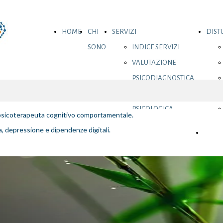
HOME
CHI
SERVIZI
DISTU
SONO
INDICE SERVIZI
VALUTAZIONE
PSICODIAGNOSTICA
CONSULENZA
PSICOLOGICA
 psicoterapeuta cognitivo comportamentale.
CONSULENZA
a, depressione e dipendenze digitali.
Prenot
PSICOLOGICA
ONLINE
MBSR
EMDR- TRAUMA E
LUTTO
PREVENZIONE E