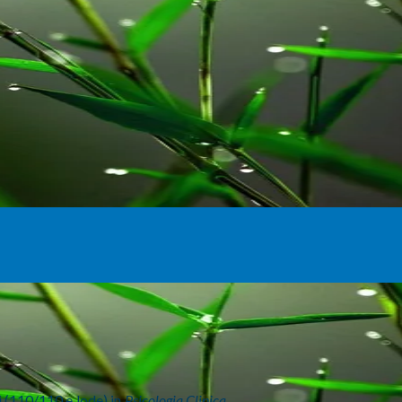
DISSOCIATIVI
DISTURBI DA SINTOMI
SOMATICI E
CORRELATI
DISTURBI DELLO
SPETTRO DELLA
SCHIZOFRENIA E
ALTRI DISTURBI
PSICOTICI
DISTURBI DELLA
NUTRIZIONE E
DELL'ALIMENTAZIONE
i (110/110 e lode) in
Psicologia Clinica