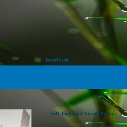
PROMOZIONE DEL
BENESSERE
SUPPORTO
PSICOLOGICO
SUPPORTO
PSICOLOGICO PER
LA TERZA ETÀ
Scopri di più
PSICOLOGIA DELLO
SPORT
Dott. Padovani Massimiliano
Mi sono laureato con il massimo dei vot