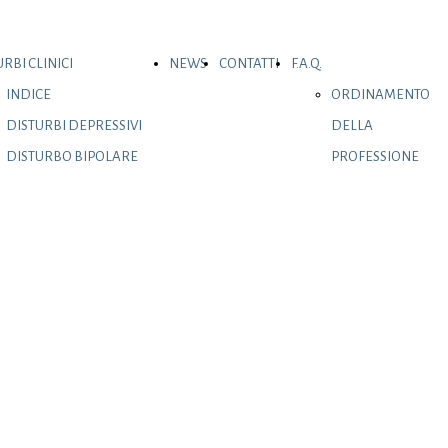
RBI CLINICI
NEWS
CONTATTI
F.A.Q.
INDICE
ORDINAMENTO
DISTURBI DEPRESSIVI
DELLA
DISTURBO BIPOLARE
PROFESSIONE
E CORRELATI
DI PSICOLOGO
DISTURBI D'ANSIA
DISTURBO OSSESSIVO
COMPULSIVO E
CORRELATI
DISTURBI CORRELATI
A EVENTI TRAUMATICI
E STRESSANTI
DISTURBI