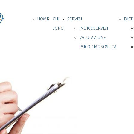
HOME
CHI
SERVIZI
DISTU
SONO
INDICE SERVIZI
VALUTAZIONE
PSICODIAGNOSTICA
CONSULENZA
PSICOLOGICA
CONSULENZA
PSICOLOGICA
ONLINE
MBSR
EMDR- TRAUMA E
LUTTO
PREVENZIONE E