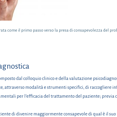
PROMOZIONE DEL
BENESSERE
SUPPORTO
PSICOLOGICO
rata come il primo passo verso la presa di consapevolezza del pro
SUPPORTO
PSICOLOGICO PER
LA TERZA ETÀ
PSICOLOGIA DELLO
agnostica
SPORT
omposto dal colloquio clinico e della valutazione psicodiagnos
e, attraverso modalità e strumenti specifici, di raccogliere 
entali per l’efficacia del trattamento del paziente; previa 
iente di divenire maggiormente consapevole di qual è il suo 