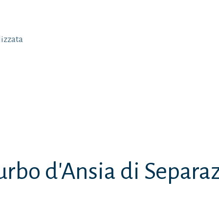
PROMOZIONE DEL
BENESSERE
lizzata
SUPPORTO
PSICOLOGICO
SUPPORTO
PSICOLOGICO PER
LA TERZA ETÀ
PSICOLOGIA DELLO
SPORT
urbo d'Ansia di Separa