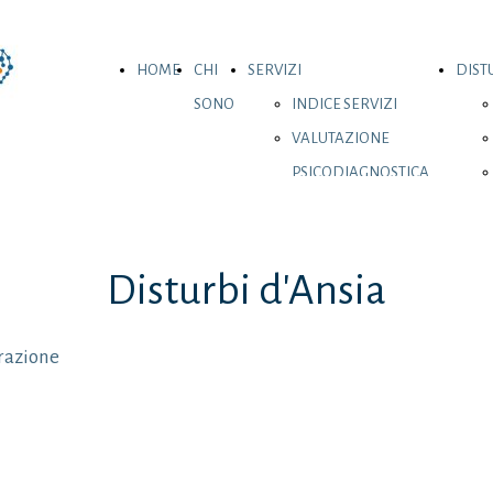
HOME
CHI
SERVIZI
DISTU
SONO
INDICE SERVIZI
VALUTAZIONE
PSICODIAGNOSTICA
CONSULENZA
PSICOLOGICA
CONSULENZA
Disturbi d'Ansia
PSICOLOGICA
ONLINE
arazione
MBSR
EMDR- TRAUMA E
LUTTO
PREVENZIONE E