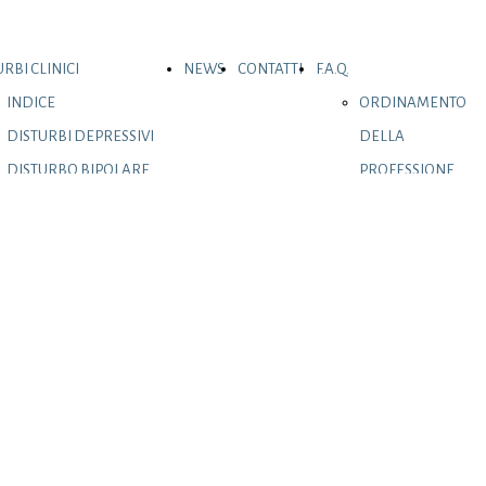
RBI CLINICI
NEWS
CONTATTI
F.A.Q.
INDICE
ORDINAMENTO
DISTURBI DEPRESSIVI
DELLA
DISTURBO BIPOLARE
PROFESSIONE
E CORRELATI
DI PSICOLOGO
DISTURBI D'ANSIA
DISTURBO OSSESSIVO
COMPULSIVO E
CORRELATI
DISTURBI CORRELATI
A EVENTI TRAUMATICI
E STRESSANTI
DISTURBI